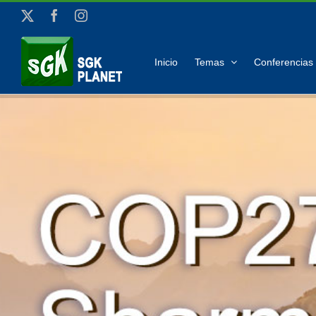
Saltar
X
Facebook
Instagram
al
contenido
Inicio
Temas
Conferencias 