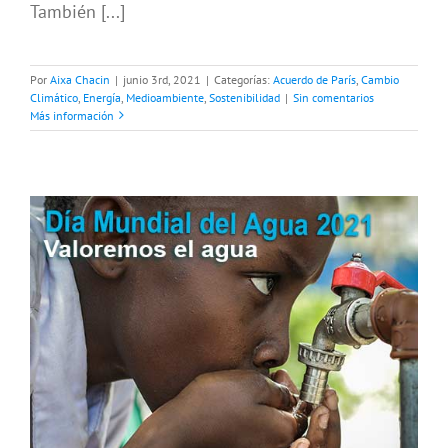
También [...]
Por
Aixa Chacin
|
junio 3rd, 2021
|
Categorías:
Acuerdo de París
,
Cambio
Climático
,
Energía
,
Medioambiente
,
Sostenibilidad
|
Sin comentarios
Más información