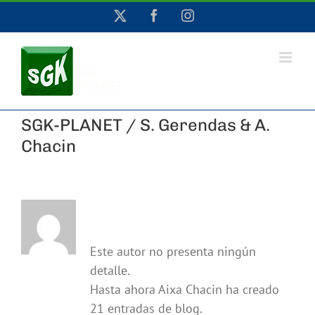
Saltar
X
Facebook
Instagram
al
contenido
SGK-PLANET / S. Gerendas & A.
Chacin
Acerca de
Aixa Chacin
Este autor no presenta ningún
detalle.
Hasta ahora Aixa Chacin ha creado
21 entradas de blog.