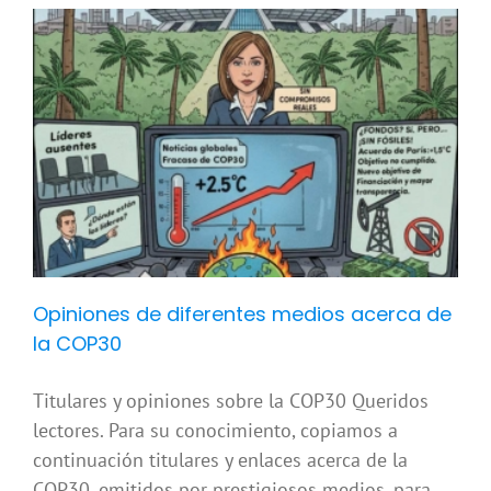
y
Opiniones de diferentes medios acerca de
la COP30
Titulares y opiniones sobre la COP30 Queridos
lectores. Para su conocimiento, copiamos a
continuación titulares y enlaces acerca de la
COP30, emitidos por prestigiosos medios, para