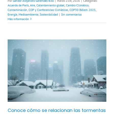
Por
Sandor Alejandro Gerendas-Kiss
|
marzo 21st, 2026
|
Categorías:
Acuerdo de París
,
Aire
,
Calentamiento global
,
Cambio Climático
,
Contaminación
,
COP y Conferencias Climáticas
,
COP30 Bélem 2025
,
Energía
,
Medioambiente
,
Sostenibilidad
|
Sin comentarios
Más información
Conoce cómo se relacionan las tormentas