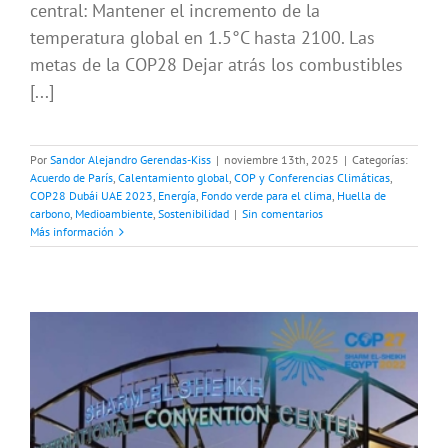
central: Mantener el incremento de la
temperatura global en 1.5°C hasta 2100. Las
metas de la COP28 Dejar atrás los combustibles
[...]
Por
Sandor Alejandro Gerendas-Kiss
|
noviembre 13th, 2025
|
Categorías:
Acuerdo de París
,
Calentamiento global
,
COP y Conferencias Climáticas
,
COP28 Dubái UAE 2023
,
Energía
,
Fondo verde para el clima
,
Huella de
carbono
,
Medioambiente
,
Sostenibilidad
|
Sin comentarios
Más información