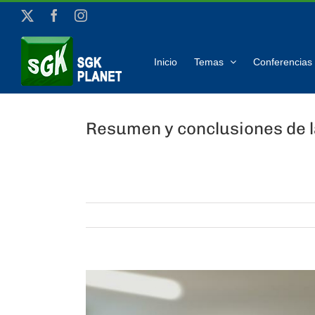
Saltar
X
Facebook
Instagram
al
contenido
Inicio
Temas
Conferencias 
Resumen y conclusiones de 
Ver
imagen