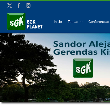
Saltar
X
Facebook
Instagram
al
contenido
Inicio
Temas
Conferencias 