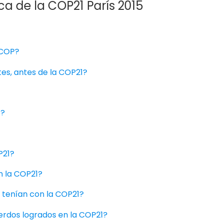
a de la COP21 París 2015
 COP?
tes, antes de la COP21?
e?
P21?
n la COP21?
e tenían con la COP21?
uerdos logrados en la COP21?