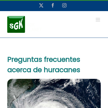
Saltar
X
Facebook
Instagram
al
contenido
Preguntas frecuentes
acerca de huracanes