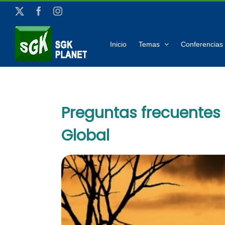
Saltar
X
Facebook
Instagram
al
contenido
Inicio
Temas
Conferencias 
Preguntas frecuentes
Global