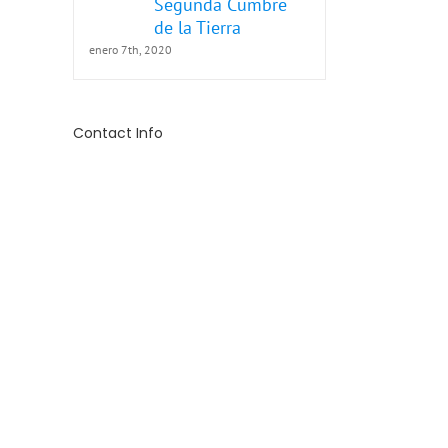
Segunda Cumbre
de la Tierra
enero 7th, 2020
l
l
Contact Info