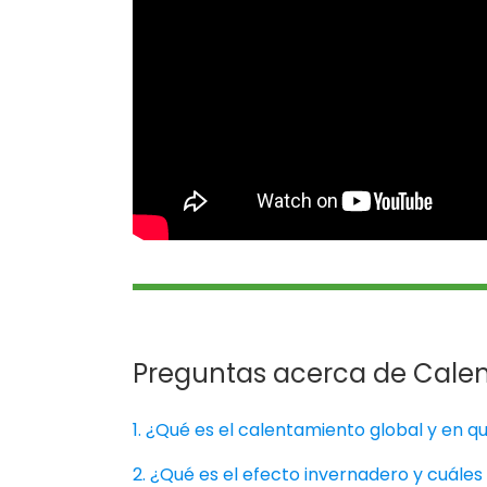
Preguntas acerca de Cale
1. ¿Qué es el calentamiento global y en q
2. ¿Qué es el efecto invernadero y cuále