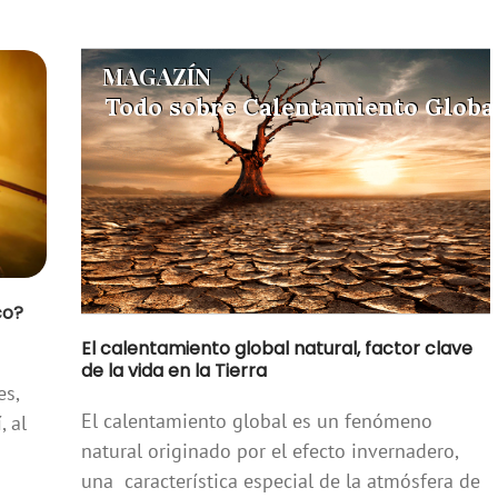
MAGAZÍN
MAGAZÍN
Todo sobre Calentamiento Globa
Todo sobre Calentamiento Globa
co?
El calentamiento global natural, factor clave
de la vida en la Tierra
es,
El calentamiento global es un fenómeno
, al
natural originado por el efecto invernadero,
una característica especial de la atmósfera de