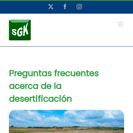
Saltar
X
Facebook
Instagram
al
contenido
Preguntas frecuentes
acerca de la
desertificación