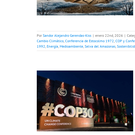
dioambiente
Selva
bilidad
Por
Sandor Alejandro Gerendas-Kiss
|
enero 22nd, 2026
|
Categ
Cambio Climático
,
Conferencia de Estocolmo 1972
,
COP y Confer
1992
,
Energía
,
Medioambiente
,
Selva del Amazonas
,
Sostenibili
ones de la
Amazonia,
tamiento global
ncias Climáticas
diversidad
COP30
de para el clima
nas
Sostenibilidad