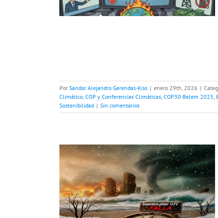
ibilidad
Por
Sandor Alejandro Gerendas-Kiss
|
enero 29th, 2026
|
Categ
Climático
,
COP y Conferencias Climáticas
,
COP30 Belem 2025
,
Sostenibilidad
|
Sin comentarios
senta días
tamiento global
e Estocolmo 1972
OP21 París 2015