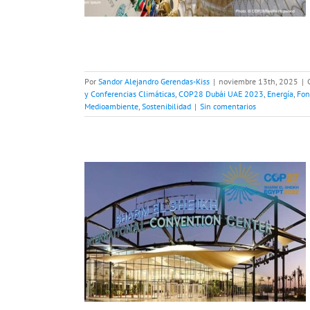
Por
Sandor Alejandro Gerendas-Kiss
|
noviembre 13th, 2025
|
y Conferencias Climáticas
,
COP28 Dubái UAE 2023
,
Energía
,
Fon
Medioambiente
,
Sostenibilidad
|
Sin comentarios
 la COP27
 2022
o global
Cambio
limáticas
COP27
Medioambiente