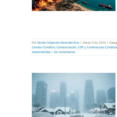
ibilidad
Por
Sandor Alejandro Gerendas-Kiss
|
marzo 21st, 2026
|
Categ
Cambio Climático
,
Contaminación
,
COP y Conferencias Climátic
Sostenibilidad
|
Sin comentarios
acionan las
es con el
l cambio
Medioambiente