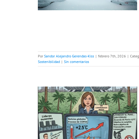
Por
Sandor Alejandro Gerendas-Kiss
|
febrero 7th, 2026
|
Categ
Sostenibilidad
|
Sin comentarios
ntes medios
COP30
o global
Cambio
limáticas
COP30
de para el clima