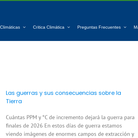
Climáticas
Critica Climática
Preguntas Frecuentes
M
Las guerras y sus consecuencias sobre la
Tierra
Cuántas PPM y °C de incremento dejará la guerra para
finales de 2026 En estos días de guerra estamos
viendo imágenes de enormes campos de extracción y