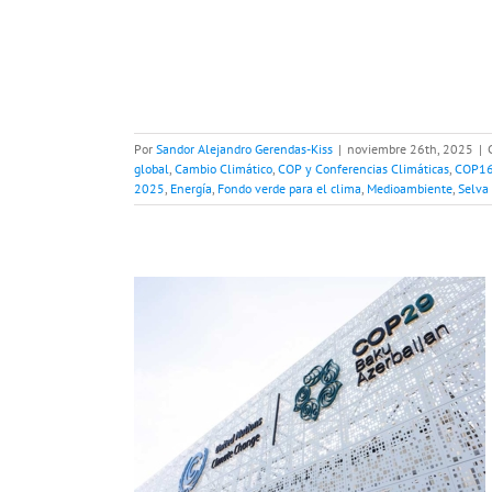
Por
Sandor Alejandro Gerendas-Kiss
|
noviembre 26th, 2025
|
global
,
Cambio Climático
,
COP y Conferencias Climáticas
,
COP16 
2025
,
Energía
,
Fondo verde para el clima
,
Medioambiente
,
Selva
 COP29 Bakú,
2024
o global
Cambio
limáticas
COP21
023
COP30 Belem
el clima
Huella de
ostenibilidad