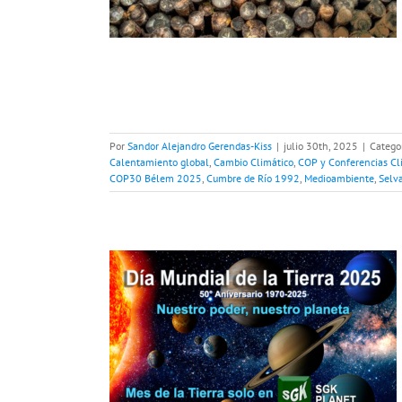
iente
Selva del
os
Por
Sandor Alejandro Gerendas-Kiss
|
julio 30th, 2025
|
Catego
Calentamiento global
,
Cambio Climático
,
COP y Conferencias Cl
COP30 Bélem 2025
,
Cumbre de Río 1992
,
Medioambiente
,
Selv
erra 2025.
tro planeta
Autos eléctricos
Cambio Climático
2
Contaminación
 solar
Huella de