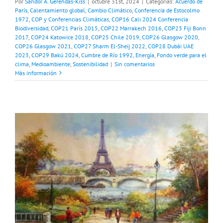
Por
Sandor A. Gerendas-Kiss
|
octubre 31st, 2024
|
Categorías:
Acuerdo de
París
,
Calentamiento global
,
Cambio Climático
,
Conferencia de Estocolmo
1972
,
COP y Conferencias Climáticas
,
COP16 Cali 2024 Conferencia
Biodiversidad
,
COP21 París 2015
,
COP22 Marrakech 2016
,
COP23 Fiji Bonn
2017
,
COP24 Katowice 2018
,
COP25 Chile 2019
,
COP26 Glasgow 2020
,
COP26 Glasgow 2021
,
COP27 Sharm El-Sheij 2022
,
COP28 Dubái UAE
2023
,
COP29 Bakú 2024
,
Cumbre de Río 1992
,
Energía
,
Fondo verde para el
clima
,
Medioambiente
,
Sostenibilidad
|
Sin comentarios
Más información