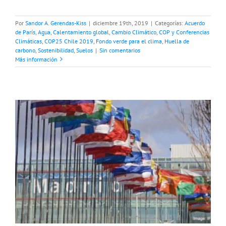
Por
Sandor A. Gerendas-Kiss
|
diciembre 19th, 2019
|
Categorías:
Acuerdo
de París
,
Agua
,
Calentamiento global
,
Cambio Climático
,
COP y Conferencias
Climáticas
,
COP25 Chile 2019
,
Fondo verde para el clima
,
Huella de
carbono
,
Sostenibilidad
,
Suelos
|
Sin comentarios
Más información