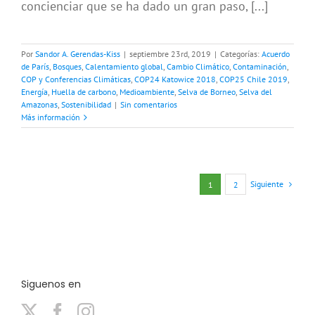
concienciar que se ha dado un gran paso, [...]
Por
Sandor A. Gerendas-Kiss
|
septiembre 23rd, 2019
|
Categorías:
Acuerdo
de París
,
Bosques
,
Calentamiento global
,
Cambio Climático
,
Contaminación
,
COP y Conferencias Climáticas
,
COP24 Katowice 2018
,
COP25 Chile 2019
,
Energía
,
Huella de carbono
,
Medioambiente
,
Selva de Borneo
,
Selva del
Amazonas
,
Sostenibilidad
|
Sin comentarios
Más información
Siguiente
1
2
Siguenos en