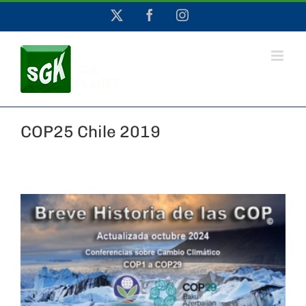
Saltar
X
Facebook
Instagram
al
contenido
COP25 Chile 2019