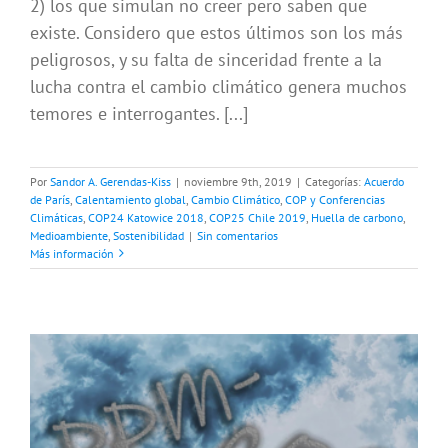
2) los que simulan no creer pero saben que
existe. Considero que estos últimos son los más
peligrosos, y su falta de sinceridad frente a la
lucha contra el cambio climático genera muchos
temores e interrogantes. [...]
Por
Sandor A. Gerendas-Kiss
|
noviembre 9th, 2019
|
Categorías:
Acuerdo
de París
,
Calentamiento global
,
Cambio Climático
,
COP y Conferencias
Climáticas
,
COP24 Katowice 2018
,
COP25 Chile 2019
,
Huella de carbono
,
Medioambiente
,
Sostenibilidad
|
Sin comentarios
Más información