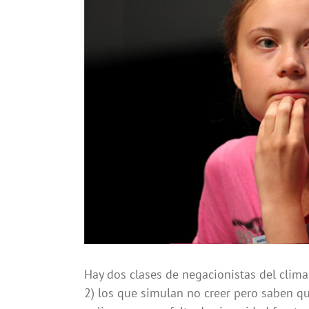
más
grande
Hay dos clases de negacionistas del clima
2) los que simulan no creer pero saben qu