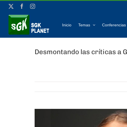
Saltar
X
Facebook
Instagram
al
contenido
Inicio
Temas
Conferencias 
Desmontando las críticas a 
Ver
imagen