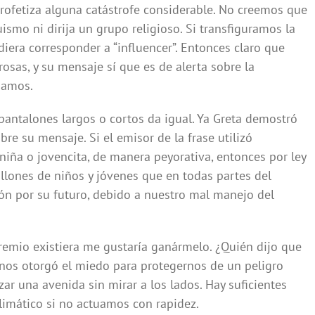
rofetiza alguna catástrofe considerable. No creemos que
ismo ni dirija un grupo religioso. Si transfiguramos la
iera corresponder a “influencer”. Entonces claro que
rosas, y su mensaje sí que es de alerta sobre la
pamos.
 pantalones largos o cortos da igual. Ya Greta demostró
re su mensaje. Si el emisor de la frase utilizó
iña o jovencita, de manera peyorativa, entonces por ley
illones de niños y jóvenes que en todas partes del
 por su futuro, debido a nuestro mal manejo del
remio existiera me gustaría ganármelo. ¿Quién dijo que
 nos otorgó el miedo para protegernos de un peligro
ar una avenida sin mirar a los lados. Hay suficientes
limático si no actuamos con rapidez.