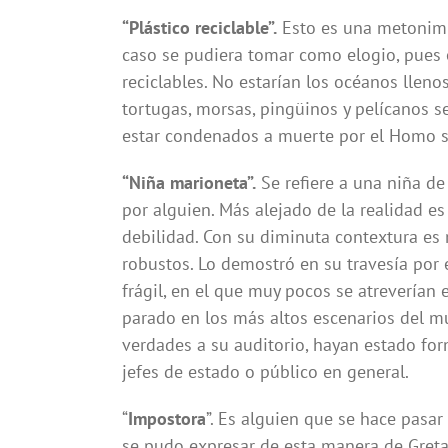
“Plástico reciclable”.
Esto es una metonimi
caso se pudiera tomar como elogio, pues o
reciclables. No estarían los océanos lleno
tortugas, morsas, pingüinos y pelícanos s
estar condenados a muerte por el Homo s
“Niña marioneta”.
Se refiere a una niña de
por alguien. Más alejado de la realidad es
debilidad. Con su diminuta contextura es
robustos. Lo demostró en su travesía por
frágil, en el que muy pocos se atreverían 
parado en los más altos escenarios del m
verdades a su auditorio, hayan estado fo
jefes de estado o público en general.
“
Impostora
”. Es alguien que se hace pasa
se pudo expresar de esta manera de Greta. 