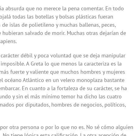
a absurda que no merece la pena comentar. En todo
jalá todas las botellas y bolsas plásticas fueran
s de islas de polietileno y muchas ballenas, peces,
e hubieran salvado de morir. Muchas otras dejarían de
apiens.
 carácter débil y poca voluntad que se deja manipular
 imposible. A Greta lo que menos la caracteriza es la
 más fuerte y valiente que muchos hombres y mujeres
 el océano Atlántico en un velero monoplaza bastante
embarcar. En cuanto a la fortaleza de su carácter, se ha
undo y sin el más mínimo temor ha dicho las cuatro
rmados por diputados, hombres de negocios, políticos,
r por otra persona o por lo que no es. No sé cómo alguien
No tiene lógica esta calificación. La otra acepción de