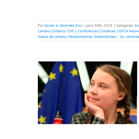
Por
Sandor A. Gerendas-Kiss
|
junio 30th, 2019
|
Categorías:
Ac
Cambio Climático
,
COP y Conferencias Climáticas
,
COP24 Katow
Huella de carbono
,
Medioambiente
,
Sostenibilidad
|
Sin comenta
os a la
mática”
Autos eléctricos
Climático
COP y
 Katowice 2018
nte
Sostenibilidad