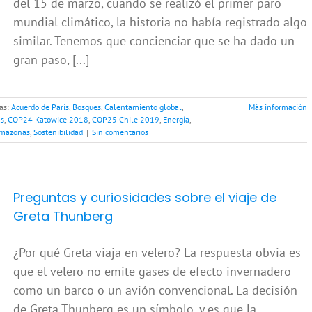
del 15 de marzo, cuando se realizó el primer paro
mundial climático, la historia no había registrado algo
similar. Tenemos que concienciar que se ha dado un
gran paso, [...]
as:
Acuerdo de París
,
Bosques
,
Calentamiento global
,
Más información
as
,
COP24 Katowice 2018
,
COP25 Chile 2019
,
Energía
,
Amazonas
,
Sostenibilidad
|
Sin comentarios
Preguntas y curiosidades sobre el viaje de
Greta Thunberg
¿Por qué Greta viaja en velero? La respuesta obvia es
que el velero no emite gases de efecto invernadero
como un barco o un avión convencional. La decisión
de Greta Thunberg es un símbolo, y es que la