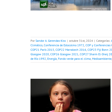
hile 2019
COP26
2021
COP27 Sharm
 2023
COP29 Bakú
rgía
Fondo verde
Sostenibilidad
Por
Sandor A. Gerendas-Kiss
|
octubre 31st, 2024
|
Categorías:
Climático
,
Conferencia de Estocolmo 1972
,
COP y Conferencias 
COP21 París 2015
,
COP22 Marrakech 2016
,
COP23 Fiji Bonn 2
Glasgow 2020
,
COP26 Glasgow 2021
,
COP27 Sharm El-Sheij 2
de Río 1992
,
Energía
,
Fondo verde para el clima
,
Medioambiente
icas a Greta
g
o global
Cambio