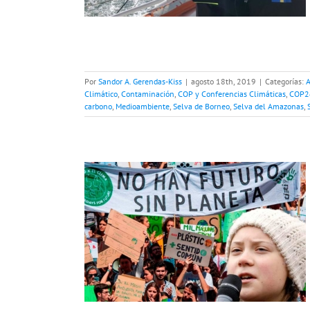
ilidad
Por
Sandor A. Gerendas-Kiss
|
agosto 18th, 2019
|
Categorías:
A
Climático
,
Contaminación
,
COP y Conferencias Climáticas
,
COP2
carbono
,
Medioambiente
,
Selva de Borneo
,
Selva del Amazonas
,
Friday
e
Calentamiento
y Conferencias
018
COP25 Chile
Huella de carbono
ibilidad