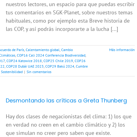
nuestros lectores, un espacio para que puedas escribir
tus comentarios en SGK-Planet, sobre nuestros temas
habituales, como por ejemplo esta Breve historia de
las COP, y así podrás incorporarte a la lucha [...]
Acuerdo de París
,
Calentamiento global
,
Cambio
Más información
Climáticas
,
COP16 Cali 2024 Conferencia Biodiversidad
,
017
,
COP24 Katowice 2018
,
COP25 Chile 2019
,
COP26
022
,
COP28 Dubái UAE 2023
,
COP29 Bakú 2024
,
Cumbre
,
Sostenibilidad
|
Sin comentarios
Desmontando las críticas a Greta Thunberg
Hay dos clases de negacionistas del clima: 1) los que
en verdad no creen en el cambio climático y 2) los
que simulan no creer pero saben que existe.