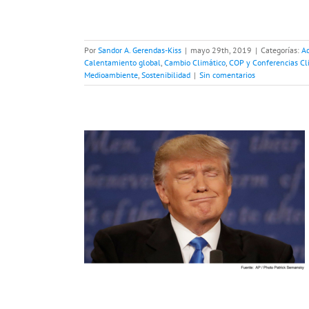
Por
Sandor A. Gerendas-Kiss
|
mayo 29th, 2019
|
Categorías:
Ac
Calentamiento global
,
Cambio Climático
,
COP y Conferencias Cl
Medioambiente
,
Sostenibilidad
|
Sin comentarios
ald Trump
mático: “No
”
tamiento global
ncias Climáticas
ondo verde para el
Huracanes
rneo
Selva del
ilidad