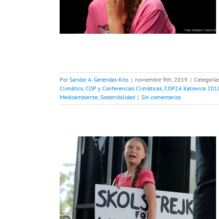
limáticas
COP24
 2019
Huella de
ostenibilidad
Por
Sandor A. Gerendas-Kiss
|
noviembre 9th, 2019
|
Categoría
Climático
,
COP y Conferencias Climáticas
,
COP24 Katowice 201
Medioambiente
,
Sostenibilidad
|
Sin comentarios
mática y la
ud en Nueva
tamiento global
ación
COP y
 Katowice 2018
ella de carbono