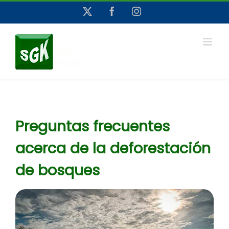
Saltar
X
Facebook
Instagram
al
contenido
Preguntas frecuentes
acerca de la deforestación
de bosques