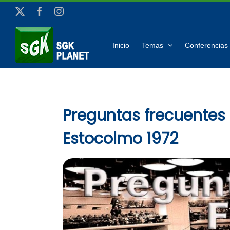
Saltar
X
Facebook
Instagram
al
contenido
Inicio
Temas
Conferencias 
Preguntas frecuentes
Estocolmo 1972