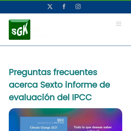
Saltar
X
Facebook
Instagram
al
contenido
Preguntas frecuentes
acerca Sexto informe de
evaluación del IPCC