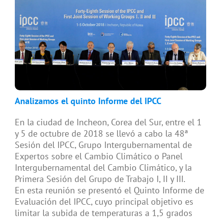
Analizamos el quinto Informe del IPCC
En la ciudad de Incheon, Corea del Sur, entre el 1
y 5 de octubre de 2018 se llevó a cabo la 48ª
Sesión del IPCC, Grupo Intergubernamental de
Expertos sobre el Cambio Climático o Panel
Intergubernamental del Cambio Climático, y la
Primera Sesión del Grupo de Trabajo I, II y III.
En esta reunión se presentó el Quinto Informe de
Evaluación del IPCC, cuyo principal objetivo es
limitar la subida de temperaturas a 1,5 grados