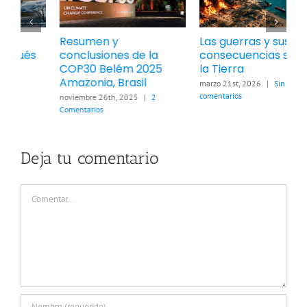
Resumen y
Las guerras y sus
C
conclusiones de la
consecuencias sobre
r
COP30 Belém 2025
la Tierra
t
Amazonia, Brasil
c
marzo 21st, 2026
|
Sin
e
comentarios
noviembre 26th, 2025
|
2
Comentarios
f
c
Deja tu comentario
Comentar