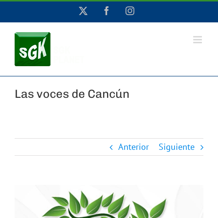
Saltar
X
Facebook
Instagram
al
contenido
Las voces de Cancún
Anterior
Siguiente
Ver
imagen
más