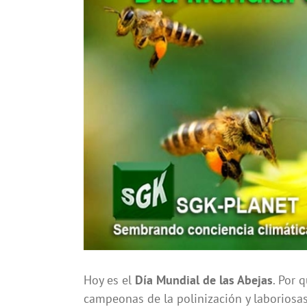
más
grande
Hoy es el
Día Mundial de las Abejas
. Por 
campeonas de la polinización y laboriosas