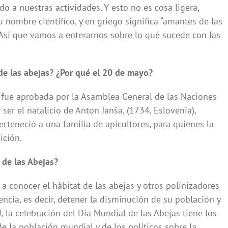
o a nuestras actividades. Y esto no es cosa ligera,
 nombre científico, y en griego significa “amantes de las
a. Así que vamos a enterarnos sobre lo qué sucede con las
de las abejas? ¿Por qué el 20 de mayo?
, fue aprobada por la Asamblea General de las Naciones
ser el natalicio de Anton Janša, (1734, Eslovenia),
erteneció a una familia de apicultores, para quienes la
ición.
 de las Abejas?
a conocer el hábitat de las abejas y otros polinizadores
ncia, es decir, detener la disminución de su población y
la celebración del Día Mundial de las Abejas tiene los
de la población mundial y de los políticos sobre la