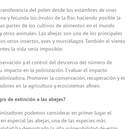
 transferencia del polen desde los estambres de unas
ina y fecunda los óvulos de la flor, haciendo posible la
rtas partes de los cultivos de alimentos en el mundo
y otros animales. Las abejas son uno de los principales
os otros insectos, aves y murciélagos. También el viento
ntes la vida sería imposible.
bservación y el control del descenso del número de
su impacto en la polinización. Evaluar el impacto
linizadora. Promover la conservación, recuperación y el
adores en la agricultura y ecosistemas afines.
ro de extinción a las abejas?
linizadores podemos considerar en primer lugar el
 en especial las abejas, una de las especies más
alidad ha demostrado la alta vulnerabilidad de estos