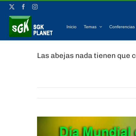
Saltar
X
Facebook
Instagram
al
contenido
Inicio
Temas
Conferencias 
Las abejas nada tienen que 
Ver
imagen