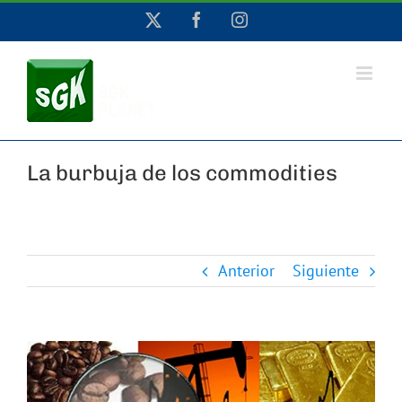
Saltar
X
Facebook
Instagram
al
contenido
La burbuja de los commodities
Anterior
Siguiente
Ver
imagen
más