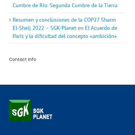
Cumbre de Río. Segunda Cumbre de la Tierra
Resumen y conclusiones de la COP27 Sharm
El-Sheij 2022 – SGK-Planet
en
El Acuerdo de
París y la dificultad del concepto «ambición»
Contact Info