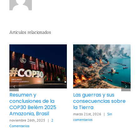
Artículos relacionados
Resumen y
Las guerras y sus
C
conclusiones de la
consecuencias sobre
r
COP30 Belém 2025
la Tierra
t
Amazonia, Brasil
c
marzo 21st, 2026
|
Sin
e
comentarios
noviembre 26th, 2025
|
2
Comentarios
f
c