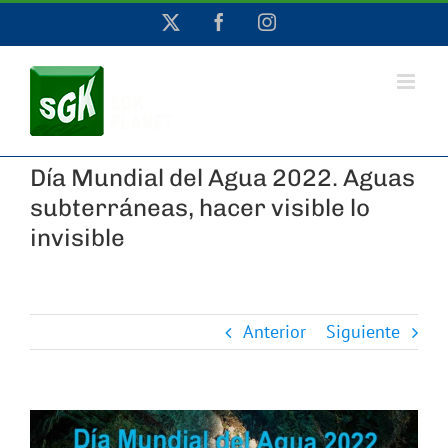
Saltar
X
Facebook
Instagram
al
contenido
Día Mundial del Agua 2022. Aguas
subterráneas, hacer visible lo
invisible
Anterior
Siguiente
Ver