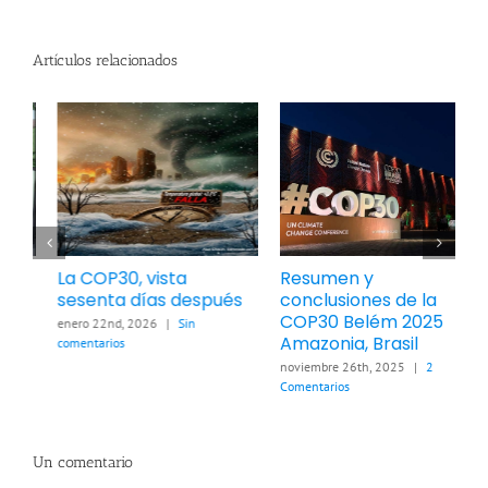
Artículos relacionados
Resumen y
Las guerras y sus
C
conclusiones de la
consecuencias sobre
r
COP30 Belém 2025
la Tierra
t
Amazonia, Brasil
c
marzo 21st, 2026
|
Sin
e
comentarios
noviembre 26th, 2025
|
2
Comentarios
f
c
Un comentario