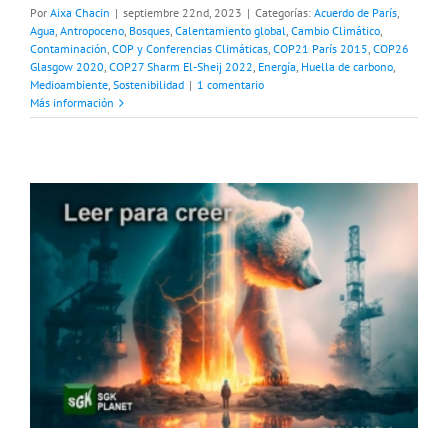
Por
Aixa Chacin
|
septiembre 22nd, 2023
|
Categorías:
Acuerdo de París
,
Agua
,
Antropoceno
,
Bosques
,
Calentamiento global
,
Cambio Climático
,
Contaminación
,
COP y Conferencias Climáticas
,
COP21 París 2015
,
COP26
Glasgow 2020
,
COP27 Sharm El-Sheij 2022
,
Energía
,
Huella de carbono
,
Medioambiente
,
Sostenibilidad
|
1 comentario
Más información