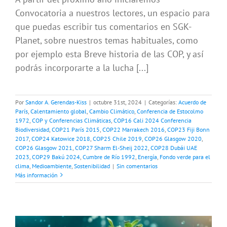
Convocatoria a nuestros lectores, un espacio para
que puedas escribir tus comentarios en SGK-
Planet, sobre nuestros temas habituales, como
por ejemplo esta Breve historia de las COP, y así
podrás incorporarte a la lucha [...]
Por
Sandor A. Gerendas-Kiss
|
octubre 31st, 2024
|
Categorías:
Acuerdo de
París
,
Calentamiento global
,
Cambio Climático
,
Conferencia de Estocolmo
1972
,
COP y Conferencias Climáticas
,
COP16 Cali 2024 Conferencia
Biodiversidad
,
COP21 París 2015
,
COP22 Marrakech 2016
,
COP23 Fiji Bonn
2017
,
COP24 Katowice 2018
,
COP25 Chile 2019
,
COP26 Glasgow 2020
,
COP26 Glasgow 2021
,
COP27 Sharm El-Sheij 2022
,
COP28 Dubái UAE
2023
,
COP29 Bakú 2024
,
Cumbre de Río 1992
,
Energía
,
Fondo verde para el
clima
,
Medioambiente
,
Sostenibilidad
|
Sin comentarios
Más información