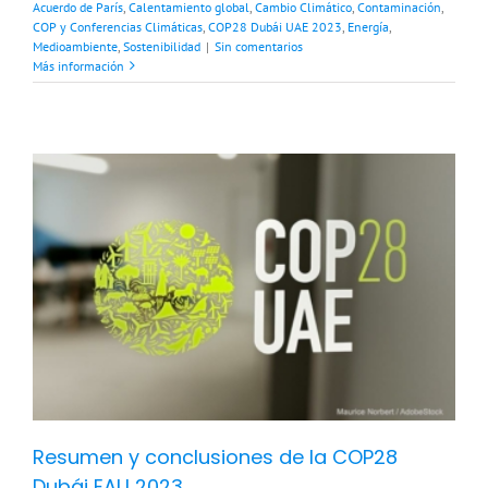
Acuerdo de París
,
Calentamiento global
,
Cambio Climático
,
Contaminación
,
COP y Conferencias Climáticas
,
COP28 Dubái UAE 2023
,
Energía
,
Medioambiente
,
Sostenibilidad
|
Sin comentarios
Más información
y
Resumen y conclusiones de la COP28
Dubái EAU 2023