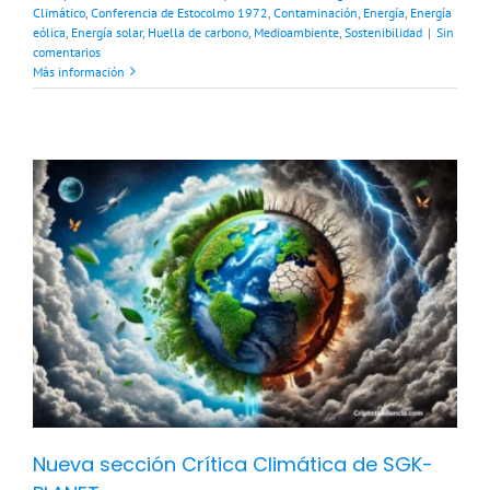
Climático
,
Conferencia de Estocolmo 1972
,
Contaminación
,
Energía
,
Energía
eólica
,
Energía solar
,
Huella de carbono
,
Medioambiente
,
Sostenibilidad
|
Sin
comentarios
Más información
Nueva sección Crítica Climática de SGK-