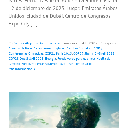
Partes. Fecha: Desde el 30 de noviembre hasta el
12 de diciembre de 2023. Lugar: Emiratos Árabes
Unidos, ciudad de Dubái, Centro de Congresos
Expo City [...]
Por
Sandor Alejandro Gerendas-Kiss
|
noviembre 14th, 2023
|
Categorías:
Acuerdo de París
,
Calentamiento global
,
Cambio Climático
,
COP y
Conferencias Climáticas
,
COP21 París 2015
,
COP27 Sharm El-Sheij 2022
,
COP28 Dubái UAE 2023
,
Energía
,
Fondo verde para el clima
,
Huella de
carbono
,
Medioambiente
,
Sostenibilidad
|
Sin comentarios
Más información