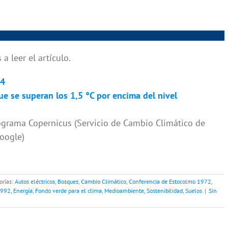
 leer el artículo.
24
ue se superan los 1,5 °C por encima del nivel
grama Copernicus (Servicio de Cambio Climático de
Google)
orías:
Autos eléctricos
,
Bosques
,
Cambio Climático
,
Conferencia de Estocolmo 1972
,
1992
,
Energía
,
Fondo verde para el clima
,
Medioambiente
,
Sostenibilidad
,
Suelos
|
Sin