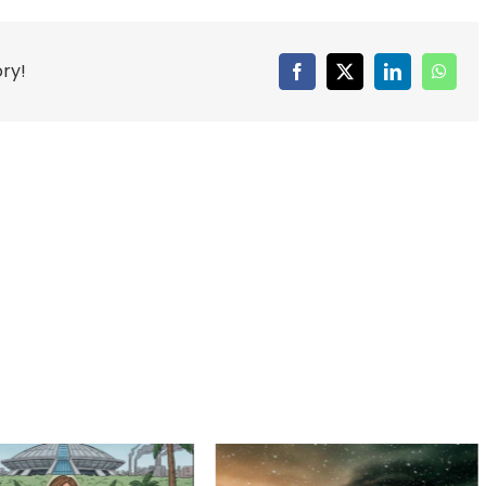
ory!
Facebook
X
LinkedIn
Whats