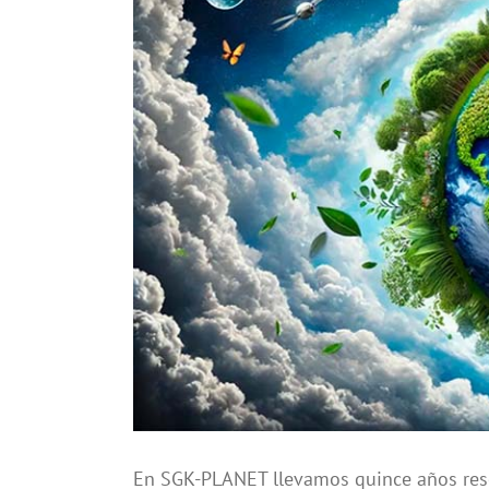
más
grande
En SGK-PLANET llevamos quince años re