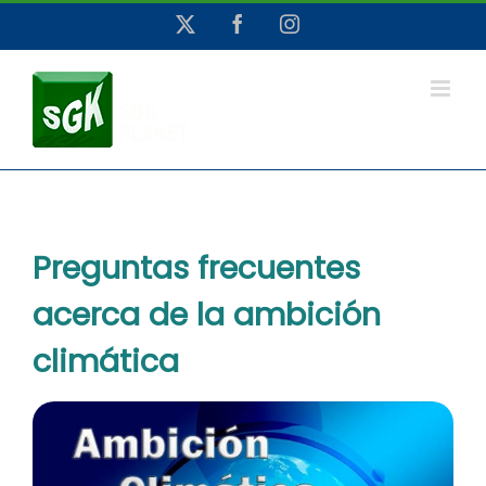
Saltar
X
Facebook
Instagram
al
contenido
Preguntas frecuentes
acerca de la ambición
climática