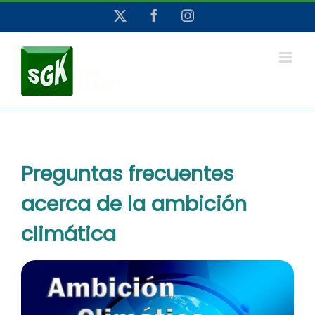
Saltar
X
Facebook
Instagram
al
contenido
Preguntas frecuentes
acerca de la ambición
climática