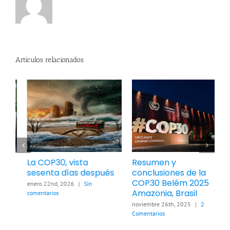
Artículos relacionados
Resumen y
Las guerras y sus
C
conclusiones de la
consecuencias sobre
r
COP30 Belém 2025
la Tierra
t
Amazonia, Brasil
c
marzo 21st, 2026
|
Sin
e
comentarios
noviembre 26th, 2025
|
2
Comentarios
f
c