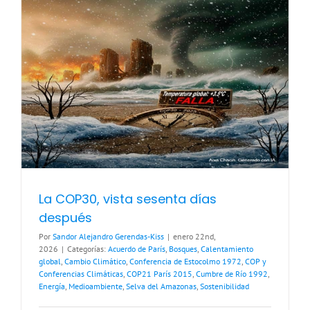
La COP30, vista sesenta días
después
Por
Sandor Alejandro Gerendas-Kiss
|
enero 22nd,
2026
|
Categorías:
Acuerdo de París
,
Bosques
,
Calentamiento
global
,
Cambio Climático
,
Conferencia de Estocolmo 1972
,
COP y
Conferencias Climáticas
,
COP21 París 2015
,
Cumbre de Río 1992
,
Energía
,
Medioambiente
,
Selva del Amazonas
,
Sostenibilidad