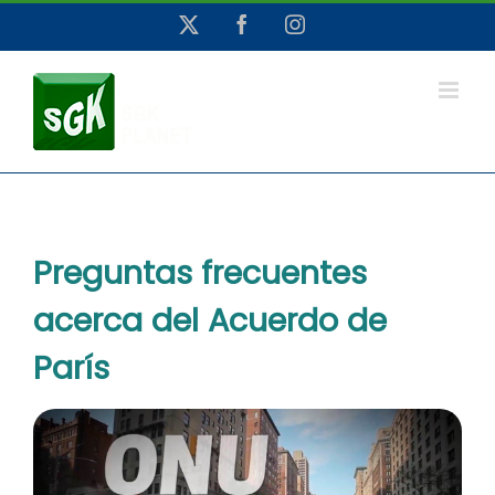
Saltar
X
Facebook
Instagram
al
contenido
Preguntas frecuentes
acerca del Acuerdo de
París