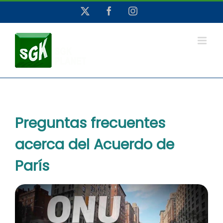
Saltar
X
Facebook
Instagram
al
contenido
Preguntas frecuentes
acerca del Acuerdo de
París