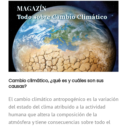
MAGAZÍN
MAGAZÍN
Todo sobre Cambio Climático
Todo sobre Cambio Climático
Cambio climático, ¿qué es y cuáles son sus
causas?
El cambio climático antropogénico es la variación
del estado del clima atribuido a la actividad
humana que altera la composición de la
atmósfera y tiene consecuencias sobre todo el