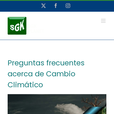
Saltar
X
Facebook
Instagram
al
contenido
Preguntas frecuentes
acerca de Cambio
Climático