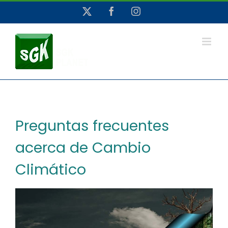
Saltar
X
Facebook
Instagram
al
contenido
Preguntas frecuentes
acerca de Cambio
Climático