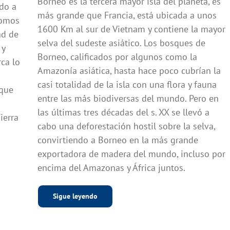
Borneo es la tercera mayor isla del planeta, es
do a
más grande que Francia, está ubicada a unos
somos
1600 Km al sur de Vietnam y contiene la mayor
ad de
selva del sudeste asiático. Los bosques de
 y
Borneo, calificados por algunos como la
ca lo
Amazonía asiática, hasta hace poco cubrían la
casi totalidad de la isla con una flora y fauna
 que
entre las más biodiversas del mundo. Pero en
las últimas tres décadas del s. XX se llevó a
ierra
cabo una deforestación hostil sobre la selva,
convirtiendo a Borneo en la más grande
exportadora de madera del mundo, incluso por
encima del Amazonas y África juntos.
Sigue leyendo