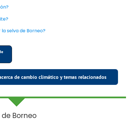
ión?
ite?
 la selva de Borneo?
de
acerca de cambio climático y temas relacionados
a de Borneo