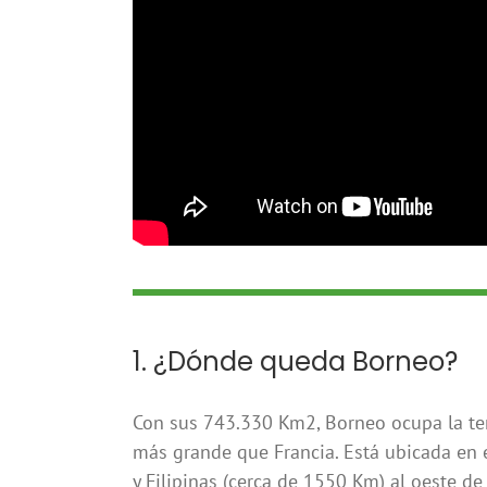
1. ¿Dónde queda Borneo?
Con sus 743.330 Km2, Borneo ocupa la terc
más grande que Francia. Está ubicada en e
y Filipinas (cerca de 1550 Km) al oeste de