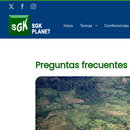
Saltar
X
Facebook
Instagram
al
contenido
Inicio
Temas
Conferencias 
Preguntas frecuentes 