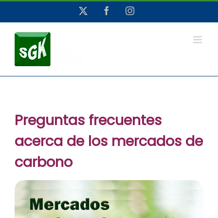
Saltar
X
Facebook
Instagram
al
contenido
Preguntas frecuentes
acerca de los mercados de
carbono