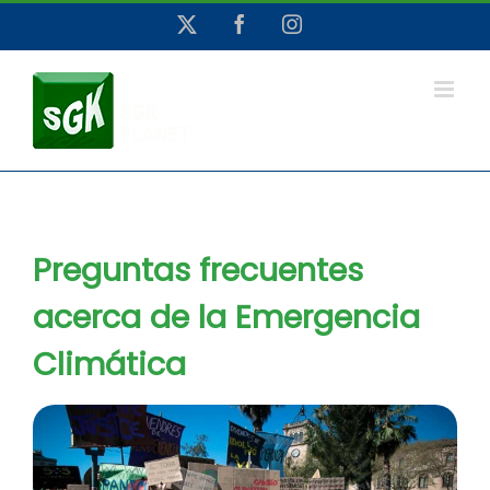
Saltar
X
Facebook
Instagram
al
contenido
Preguntas frecuentes
acerca de la Emergencia
Climática