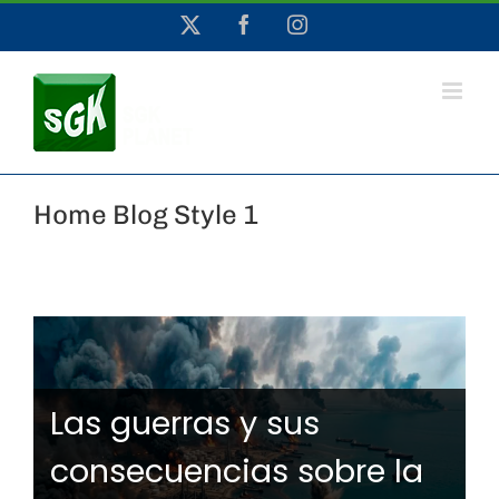
Saltar
X
Facebook
Instagram
al
contenido
Home Blog Style 1
Conoce cómo se
relacionan las tormentas
Las guerras y sus
invernales con el vórtice
consecuencias sobre la
polar y el cambio