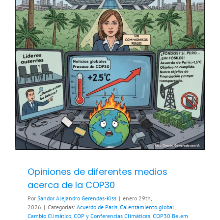
Opiniones de diferentes medios
acerca de la COP30
Por
Sandor Alejandro Gerendas-Kiss
|
enero 29th,
2026
|
Categorías:
Acuerdo de París
,
Calentamiento global
,
Cambio Climático
,
COP y Conferencias Climáticas
,
COP30 Belem