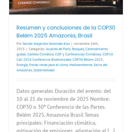
Resumen y conclusiones de la COP30
Belém 2025 Amazonia, Brasil
Por
Sandor Alejandro Gerendas-Kiss
|
noviembre 26th,
2025
|
Categorías:
Acuerdo de París
,
Bosques
,
Calentamiento
global
,
Cambio Climático
,
COP y Conferencias Climáticas
,
COP16
Cali 2024 Conferencia Biodiversidad
,
COP30 Belem 2025
,
Energía
,
Fondo verde para el clima
,
Medioambiente
,
Selva del
Amazonas
,
Sostenibilidad
Datos generales Duración del evento: del
10 al 21 de noviembre de 2025 Nombre:
COP30 o 30ª Conferencia de las Partes.
Belém 2025, Amazonia Brasil Temas
principales: Financiación climática,
mitigación de emisiones, adaptación al [...]