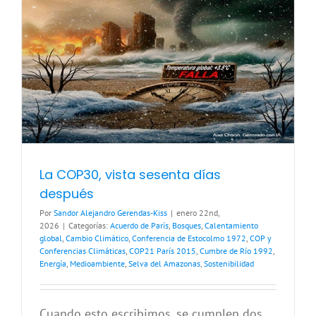
La COP30, vista sesenta días
después
Por
Sandor Alejandro Gerendas-Kiss
|
enero 22nd,
2026
|
Categorías:
Acuerdo de París
,
Bosques
,
Calentamiento
global
,
Cambio Climático
,
Conferencia de Estocolmo 1972
,
COP y
Conferencias Climáticas
,
COP21 París 2015
,
Cumbre de Río 1992
,
Energía
,
Medioambiente
,
Selva del Amazonas
,
Sostenibilidad
Cuando esto escribimos, se cumplen dos