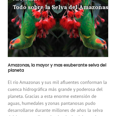
Todo sobre la Selva del Amazonas
Todo sobre la Selva del Amazonas
Amazonas, la mayor y mas exuberante selva del
planeta
El río Amazonas y sus mil afluentes conforman la
cuenca hidrográfica más grande y poderosa del
planeta. Gracias a esta enorme extensión de
aguas, humedales y zonas pantanosas pudo
desarrollarse durante millones de años la selva