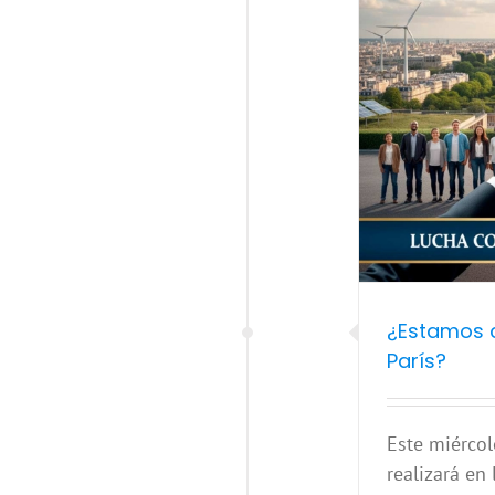
stamos cumpliendo el Acuerdo de
París?
 de París
Calentamiento global
Cambio Climático
COP21
rís 2015
COP30 Bélem 2025
COP30 Belem 2025
Medioambiente
Sostenibilidad
¿Estamos 
París?
Este miérco
realizará en