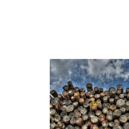
los árboles del
as
Acue
ues
Calentamiento global
Cambio 
as Climáticas
COP16 Cali
COP3
30 Bélem 2025
Cumbre de
 del Amazonas
Suelos