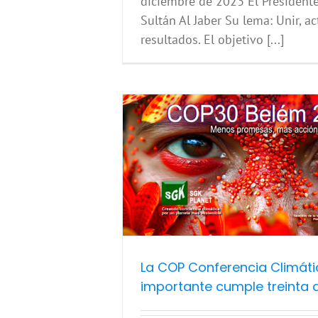
diciembre de 2023 El President
Sultán Al Jaber Su lema: Unir, ac
resultados. El objetivo [...]
Climática más
treinta años
amiento global
Cambio
ticas
COP30 Belem 2025
azonas
Sostenibilidad
La COP Conferencia Climát
importante cumple treinta 