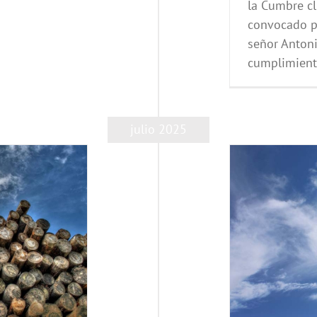
la Cumbre cl
convocado po
señor Antoni
cumplimiento
julio 2025
¿Qué se espera de la COP30?
rdo de París
Agua
Aire
Bosques
Calentamiento global
Climático
Contaminación
COP y Conferencias Climáticas
0 Bélem 2025
Energía
Medioambiente
Sostenibilidad
Suelos