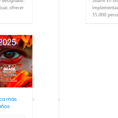
e designado:
Sharm El-She
tuar, ofrecer
implementaci
35.000 perso
ica más
años