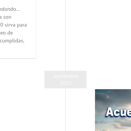
 redondo…
a son
0 sirva para
neo de
ncumplidas,
septiembre
2025