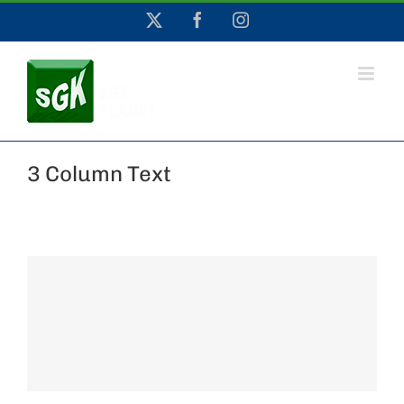
Saltar
X
Facebook
Instagram
al
contenido
3 Column Text